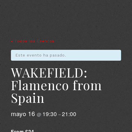
« Todos los Eventos
Este evento ha pasado.
WAKEFIELD:
Flamenco from
Spain
mayo 16
19:30
21:00
@
–
From £24